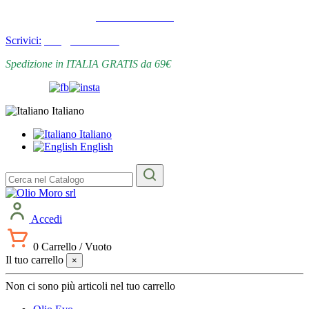
Ordina per telefono:
+39 0187 673184
Scrivici:
info@oliomoro.it
Spedizione in ITALIA GRATIS da 69€
Follow us
Maps
Italiano
Italiano
English
Accedi
0
Carrello
/
Vuoto
Il tuo carrello
×
Non ci sono più articoli nel tuo carrello