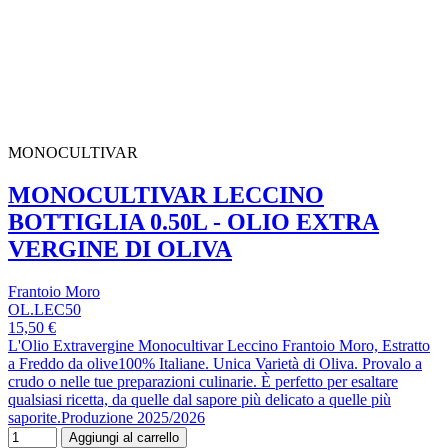
MONOCULTIVAR
MONOCULTIVAR LECCINO
BOTTIGLIA 0.50L - OLIO EXTRA
VERGINE DI OLIVA
Frantoio Moro
OL.LEC50
15,50 €
L'Olio Extravergine Monocultivar Leccino Frantoio Moro, Estratto
a Freddo da olive100% Italiane. Unica Varietà di Oliva. Provalo a
crudo o nelle tue preparazioni culinarie. È perfetto per esaltare
qualsiasi ricetta, da quelle dal sapore più delicato a quelle più
saporite.Produzione 2025/2026
Aggiungi al carrello