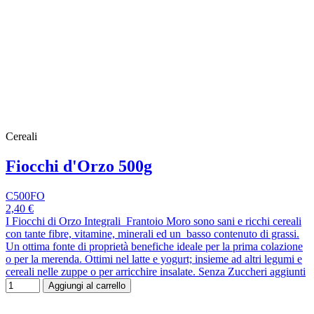
Cereali
Fiocchi d'Orzo 500g
C500FO
2,40 €
I Fiocchi di Orzo Integrali Frantoio Moro sono sani e ricchi cereali
con tante fibre, vitamine, minerali ed un basso contenuto di grassi.
Un ottima fonte di proprietà benefiche ideale per la prima colazione
o per la merenda. Ottimi nel latte e yogurt; insieme ad altri legumi e
cereali nelle zuppe o per arricchire insalate. Senza Zuccheri aggiunti
Aggiungi al carrello