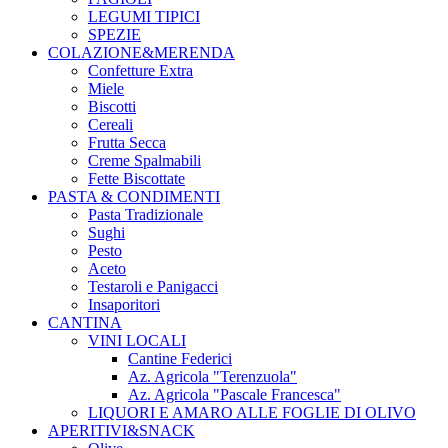
LEGUMI TIPICI
SPEZIE
COLAZIONE&MERENDA
Confetture Extra
Miele
Biscotti
Cereali
Frutta Secca
Creme Spalmabili
Fette Biscottate
PASTA & CONDIMENTI
Pasta Tradizionale
Sughi
Pesto
Aceto
Testaroli e Panigacci
Insaporitori
CANTINA
VINI LOCALI
Cantine Federici
Az. Agricola "Terenzuola"
Az. Agricola "Pascale Francesca"
LIQUORI E AMARO ALLE FOGLIE DI OLIVO
APERITIVI&SNACK