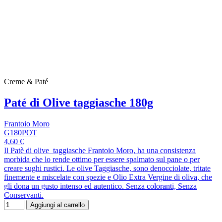
Creme & Paté
Paté di Olive taggiasche 180g
Frantoio Moro
G180POT
4,60 €
Il Patè di olive taggiasche Frantoio Moro, ha una consistenza
morbida che lo rende ottimo per essere spalmato sul pane o per
creare sughi rustici. Le olive Taggiasche, sono denocciolate, tritate
finemente e miscelate con spezie e Olio Extra Vergine di oliva, che
gli dona un gusto intenso ed autentico. Senza coloranti, Senza
Conservanti.
Aggiungi al carrello