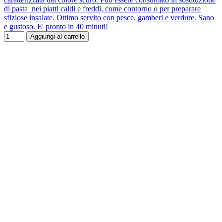
di pasta nei piatti caldi e freddi, come contorno o per preparare
sfiziose insalate. Ottimo servito con pesce, gamberi e verdure. Sano
e gustoso. E' pronto in 40 minuti!
Aggiungi al carrello