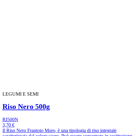
LEGUMI E SEMI
Riso Nero 500g
RI500N
3,70 €
Il Riso Nero Frantoio Moro, è una tipologia di riso integrale
caratterizzata dal colore scuro. Può essere consumato in sostituzione