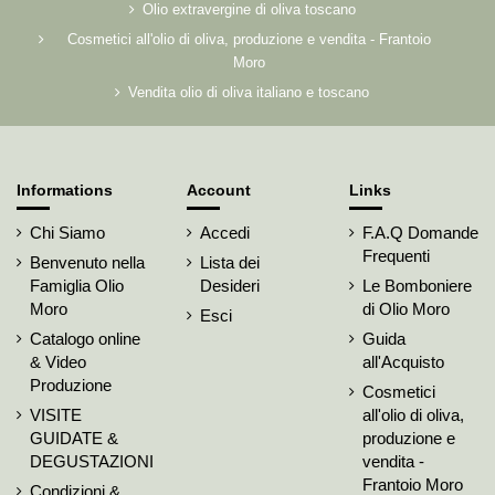
Olio extravergine di oliva toscano
Cosmetici all'olio di oliva, produzione e vendita - Frantoio
Moro
Vendita olio di oliva italiano e toscano
Informations
Account
Links
Chi Siamo
Accedi
F.A.Q Domande
Frequenti
Benvenuto nella
Lista dei
Famiglia Olio
Desideri
Le Bomboniere
Moro
di Olio Moro
Esci
Catalogo online
Guida
& Video
all'Acquisto
Produzione
Cosmetici
VISITE
all'olio di oliva,
GUIDATE &
produzione e
DEGUSTAZIONI
vendita -
Frantoio Moro
Condizioni &