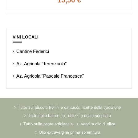
15,50 €
VINI LOCALI
Cantine Federici
Az. Agricola "Terenzuola"
Az. Agricola "Pascale Francesca"
Tutto sui biscotti frollini e cantucci: ricette della tradizione
Tutto sulle farine: tipi, utilizzi e quale scegliere
Tutto sulla pasta artigianale
Vendita olio di oliva
Olio extravergine prima spremitura