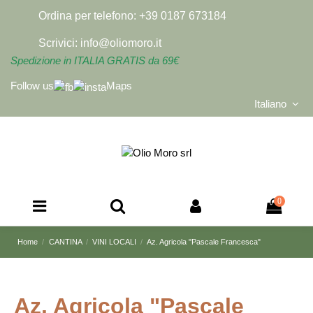
Ordina per telefono:
+39 0187 673184
Scrivici:
info@oliomoro.it
Spedizione in ITALIA GRATIS da 69€
Follow us
Maps
Italiano
0
Home
CANTINA
VINI LOCALI
Az. Agricola "Pascale Francesca"
Az. Agricola "Pascale