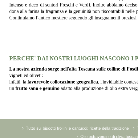
Intenso e ricco di sentori Freschi e Verdi. Inoltre abbiamo deciso
dona alla farina la fragranza e la genuinità non riscontrabili nelle 
Continuiamo l’antico mestiere seguendo gli insegnamenti preziosi
PERCHE' DAI NOSTRI LUOGHI NASCONO I
La nostra azienda sorge nell'alta Toscana sulle colline di Fosd
vigneti ed oliveti:
infatti, la
favorevole collocazione geografica
, l'invidiabile contes
un
frutto sano e genuino
adatto alla produzione di olio extra verg
Tutto sui biscotti frollini e cantucci: ricette della tradizione
Olio extravergine di oliva toscan