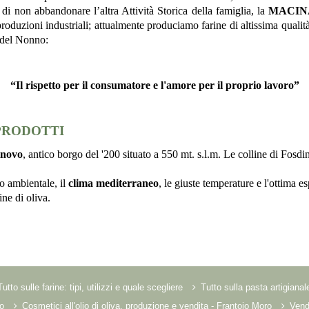
 di non abbandonare l’altra Attività Storica della famiglia, la
MACIN
produzioni industriali; attualmente produciamo farine di altissima qualità
 del Nonno:
“Il rispetto per il consumatore e l'amore per il proprio lavoro”
 PRODOTTI
inovo
, antico borgo del '200 situato a 550 mt. s.l.m. Le colline di Fosdi
to ambientale, il
clima mediterraneo
, le giuste temperature e l'ottima e
ine di oliva.
Tutto sulle farine: tipi, utilizzi e quale scegliere
Tutto sulla pasta artigianal
o
Cosmetici all'olio di oliva, produzione e vendita - Frantoio Moro
Vendi