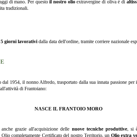
assaggi di mano. Per questo
il nostro olio
extravergine di oliva è di
altis
ta tradizionali.
o
5 giorni lavorativi
dalla data dell'ordine, tramite corriere nazionale esp
NE
o dal 1954, il nonno Alfredo, trasportato dalla sua innata passione per i 
ll'attività di Frantoiano:
NASCE IL FRANTOIO MORO
 anche grazie all'acquisizione delle
nuove tecniche produttive
, si
 Olio completamente Certificato del nostro Territorio, un
Olio extra v