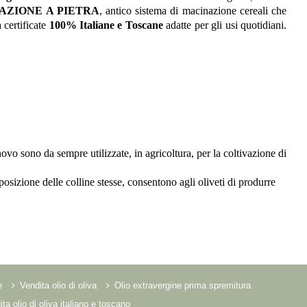
AZIONE A PIETRA
, antico sistema di macinazione cereali che
 certificate
100% Italiane e Toscane
adatte per gli usi quotidiani.
novo sono da sempre utilizzate, in agricoltura, per la coltivazione di
sposizione delle colline stesse, consentono agli oliveti di produrre
e
Vendita olio di oliva
Olio extravergine prima spremitura
ta olio di oliva italiano e toscano