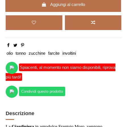
Aggiungi al carrello
olio
tonno
zucchine
farcite
involtini
Spiacenti, al momento non siamo disponibili, riprova
più tardi!
Condividi questo prodotto
Descrizione
La
Giardiniera
in agrodolce Frantoio Moro,
vengono