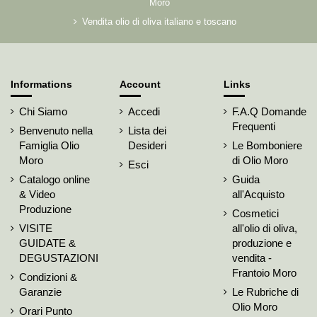
Moro
Vendita olio di oliva italiano e toscano
Informations
Account
Links
Chi Siamo
Accedi
F.A.Q Domande
Frequenti
Benvenuto nella
Lista dei
Famiglia Olio
Desideri
Le Bomboniere
Moro
di Olio Moro
Esci
Catalogo online
Guida
& Video
all'Acquisto
Produzione
Cosmetici
VISITE
all'olio di oliva,
GUIDATE &
produzione e
DEGUSTAZIONI
vendita -
Frantoio Moro
Condizioni &
Garanzie
Le Rubriche di
Olio Moro
Orari Punto