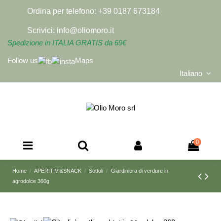
Ordina per telefono:
+39 0187 673184
Scrivici:
info@oliomoro.it
Spedizione in ITALIA GRATIS da 69€
Follow us
Maps
Italiano
0
Home
APERITIVI&SNACK
Sottoli
Giardiniera di verdure in
agrodolce 360g