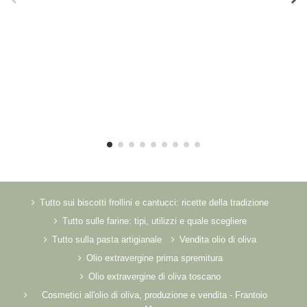
Tutto sui biscotti frollini e cantucci: ricette della tradizione
Tutto sulle farine: tipi, utilizzi e quale scegliere
Tutto sulla pasta artigianale
Vendita olio di oliva
Olio extravergine prima spremitura
Olio extravergine di oliva toscano
Cosmetici all'olio di oliva, produzione e vendita - Frantoio