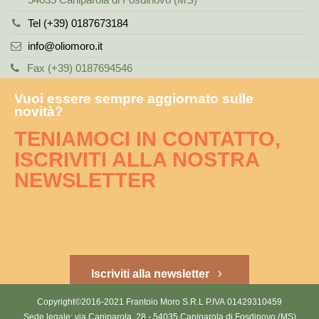
Tel (+39) 0187673184
info@oliomoro.it
Fax (+39) 0187694546
Vuoi essere sempre aggiornato sulle
novità?
TENIAMOCI IN CONTATTO,
ISCRIVITI ALLA NOSTRA
NEWSLETTER
Iscriviti alla newsletter
Copyright©2016-2021 Frantoio Moro S.R.L P.IVA 01429310459
Sede legale: via Caniparola, 28 - 54035 Caniparola di Fosdinovo (MS)