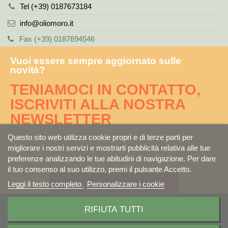
Tel (+39) 0187673184
info@oliomoro.it
Fax (+39) 0187694546
Vuoi essere sempre aggiornato sulle
novità?
TENIAMOCI IN CONTATTO,
ISCRIVITI ALLA NOSTRA
NEWSLETTER
Questo sito web utilizza cookie propri e di terze parti per
migliorare i nostri servizi e mostrarti pubblicità relativa alle tue
preferenze analizzando le tue abitudini di navigazione. Per dare
il tuo consenso al suo utilizzo, premi il pulsante Accetto.
Leggi il testo completo
Personalizzare i cookie
Iscriviti alla newsletter
Copyright©2016-2021 Frantoio Moro S.R.L P.IVA 01429310459
RIFIUTA TUTTI
Sede legale: via Caniparola, 28 - 54035 Caniparola di Fosdinovo (MS)