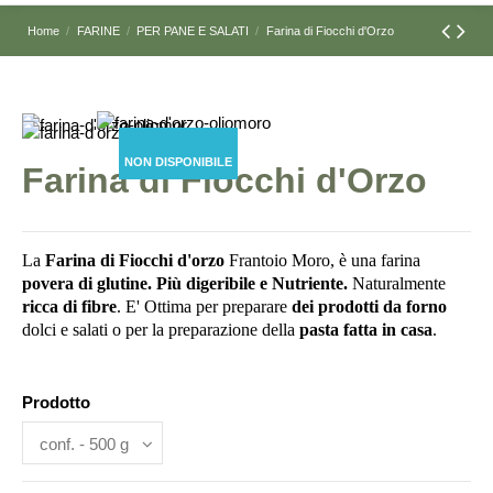
Home
FARINE
PER PANE E SALATI
Farina di Fiocchi d'Orzo
NON DISPONIBILE
Farina di Fiocchi d'Orzo
La
Farina di Fiocchi d'orzo
Frantoio Moro, è una farina
povera di glutine.
Più digeribile e Nutriente.
Naturalmente
ricca di fibre
. E' Ottima per preparare
dei
prodotti da forno
dolci e salati o per la preparazione della
pasta fatta in casa
.
Prodotto