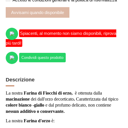
Spiacenti, al momento non siamo disponibili, riprova
più tardi!
Condividi questo prodotto
Descrizione
La nostra
Farina di Fiocchi di orzo,
è
ottenuta dalla
macinazione
dei dall'orzo decorticato
.
Caratterizzata dal tipico
colore bianco -giallo
e dal profumo delicato
, n
on contiene
nessun additivo o conservante.
La nostra
Farina d'orzo
è: