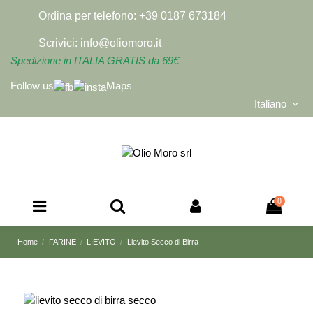
Ordina per telefono:
+39 0187 673184
Scrivici:
info@oliomoro.it
Spedizione in ITALIA GRATIS da 69€
Follow us
Maps
Italiano
0
Home
FARINE
LIEVITO
Lievito Secco di Birra