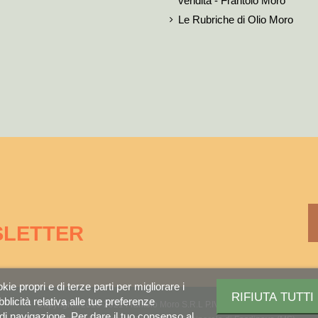
vendita - Frantoio Moro
Le Rubriche di Olio Moro
SLETTER
ie propri e di terze parti per migliorare i
RIFIUTA TUTTI
bblicità relativa alle tue preferenze
Copyright©2016-2021 Frantoio Moro S.R.L P.IVA 01429310459
 di navigazione. Per dare il tuo consenso al