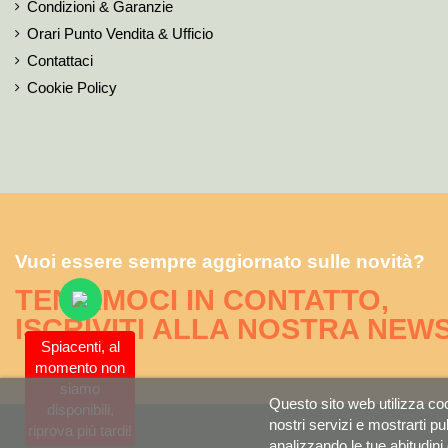
Condizioni & Garanzie
Orari Punto Vendita & Ufficio
Contattaci
Cookie Policy
Vuoi essere sempre aggiornato sulle novità?
TENIAMOCI IN CONTATTO,
ISCRIVITI ALLA NOSTRA NEW
Spiacenti, al
momento non
siamo
Questo sito web utilizza cook
disponibili,
nostri servizi e mostrarti pu
riprova più tardi!
analizzando le tue abitudini