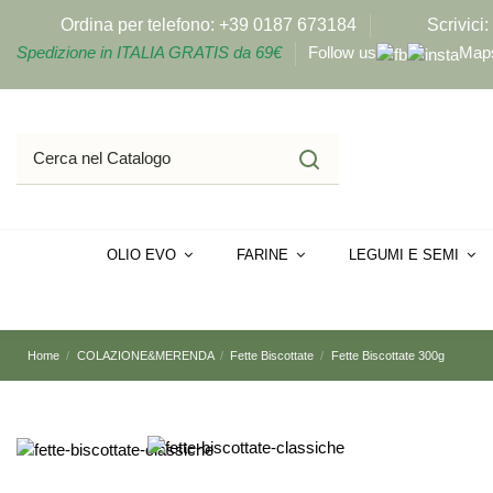
Ordina per telefono:
+39 0187 673184
Scrivici:
Spedizione in ITALIA GRATIS da 69€
Follow us
Map
OLIO EVO
FARINE
LEGUMI E SEMI
Home
COLAZIONE&MERENDA
Fette Biscottate
Fette Biscottate 300g