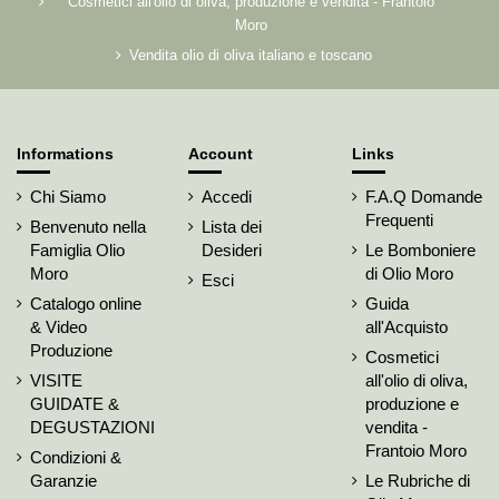
Cosmetici all'olio di oliva, produzione e vendita - Frantoio
Moro
Vendita olio di oliva italiano e toscano
Informations
Account
Links
Chi Siamo
Accedi
F.A.Q Domande
Frequenti
Benvenuto nella
Lista dei
Famiglia Olio
Desideri
Le Bomboniere
Moro
di Olio Moro
Esci
Catalogo online
Guida
& Video
all'Acquisto
Produzione
Cosmetici
VISITE
all'olio di oliva,
GUIDATE &
produzione e
DEGUSTAZIONI
vendita -
Frantoio Moro
Condizioni &
Garanzie
Le Rubriche di