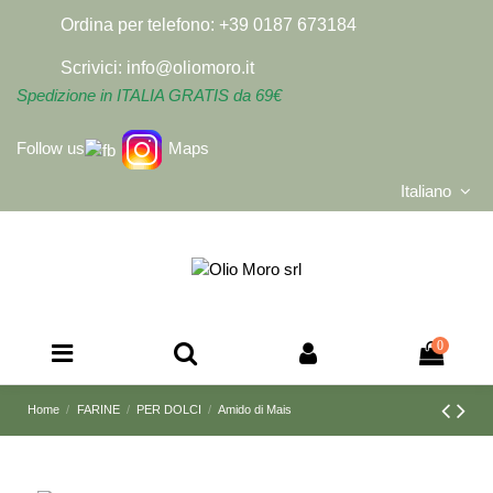
Ordina per telefono:
+39 0187 673184
Scrivici:
info@oliomoro.it
Spedizione in ITALIA GRATIS da 69€
Follow us
Maps
Italiano
0
Home
FARINE
PER DOLCI
Amido di Mais