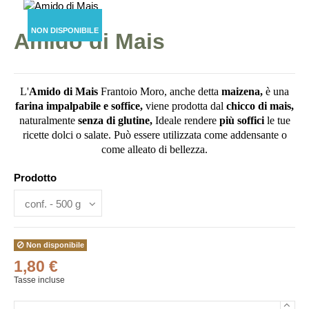
NON DISPONIBILE
Amido di Mais
L'
Amido di Mais
Frantoio Moro, anche detta
maizena,
è u
na
farina
impalpabile e soffice,
viene prodotta dal
chicco di mais,
naturalmente
senza di glutine,
Ideale rendere
più soffici
le tue
ricette dolci o
salate.
Può essere utilizzata come addensante o
come alleato di bellezza.
Prodotto
Non disponibile
1,80 €
Tasse incluse