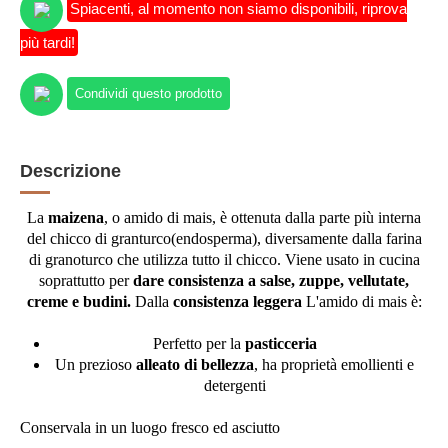
Spiacenti, al momento non siamo disponibili, riprova
più tardi!
Condividi questo prodotto
Descrizione
La
maizena
, o amido di mais, è ottenuta dalla parte più interna
del chicco di granturco(endosperma), diversamente dalla farina
di granoturco che utilizza tutto il chicco. Viene usato in cucina
soprattutto per
dare consistenza a salse, zuppe, vellutate,
creme e budini.
Dalla
consistenza leggera
L'amido di mais è:
Perfetto per la
pasticceria
Un prezioso
alleato di bellezza
, ha proprietà emollienti e
detergenti
Conservala in un luogo fresco ed asciutto