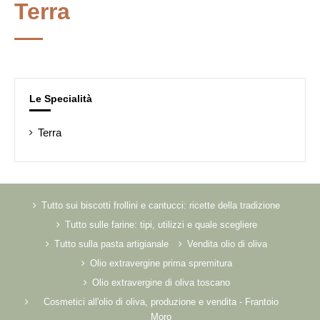
Terra
Le Specialità
Terra
Tutto sui biscotti frollini e cantucci: ricette della tradizione
Tutto sulle farine: tipi, utilizzi e quale scegliere
Tutto sulla pasta artigianale
Vendita olio di oliva
Olio extravergine prima spremitura
Olio extravergine di oliva toscano
Cosmetici all'olio di oliva, produzione e vendita - Frantoio
Moro