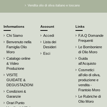
Vendita olio di oliva italiano e toscano
Informations
Account
Links
Chi Siamo
Accedi
F.A.Q Domande
Frequenti
Benvenuto nella
Lista dei
Famiglia Olio
Desideri
Le Bomboniere
Moro
di Olio Moro
Esci
Catalogo online
Guida
& Video
all'Acquisto
Produzione
Cosmetici
VISITE
all'olio di oliva,
GUIDATE &
produzione e
DEGUSTAZIONI
vendita -
Frantoio Moro
Condizioni &
Garanzie
Le Rubriche di
Olio Moro
Orari Punto