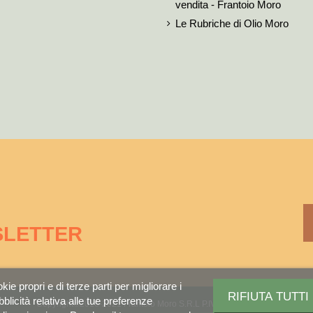
vendita - Frantoio Moro
Le Rubriche di Olio Moro
SLETTER
ie propri e di terze parti per migliorare i
RIFIUTA TUTTI
bblicità relativa alle tue preferenze
Copyright©2016-2021 Frantoio Moro S.R.L P.IVA 01429310459