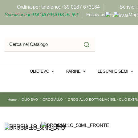
Ordina per telefono:
+39 0187 673184
Scrivici:
Spedizione in ITALIA GRATIS da 69€
Follow us
Map
OLIO EVO
FARINE
LEGUMI E SEMI
Home
OLIO EVO
OROGIALLO
OROGIALLO BOTTIGLIA 0.50L - OLIO EXTR