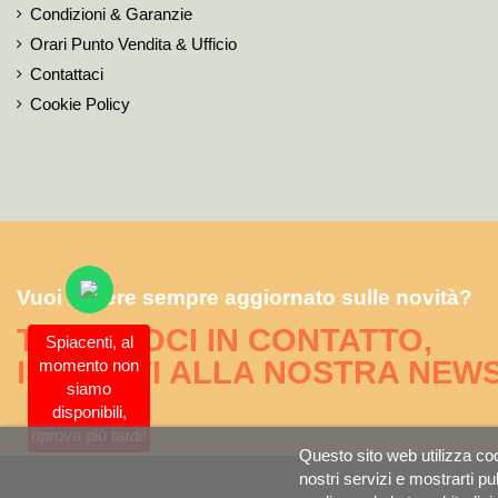
Condizioni & Garanzie
Orari Punto Vendita & Ufficio
Contattaci
Cookie Policy
Vuoi essere sempre aggiornato sulle novità?
TENIAMOCI IN CONTATTO,
Spiacenti, al
ISCRIVITI ALLA NOSTRA NEW
momento non
siamo
disponibili,
riprova più tardi!
Questo sito web utilizza cook
nostri servizi e mostrarti pu