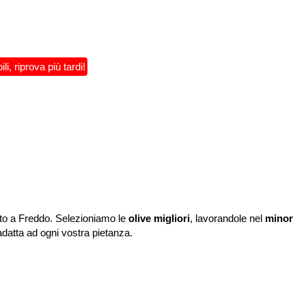
, riprova più tardi!
atto a Freddo. Selezioniamo le
olive migliori
, lavorandole nel
minor
adatta ad ogni vostra pietanza.